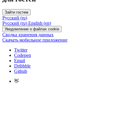
Зайти гостем
Русский ‎(ru)‎
Русский ‎(ru)‎
English ‎(en)‎
Уведомление о файлах cookie
Сводка хранения данных
Скачать мобильное приложение
Twitter
Codepen
Email
Dribbble
Github
👋